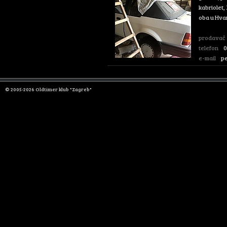
kabriolet,
oba u Hvaru
prodavač
telefon
0
e-mail
pe
© 2005-2026 Oldtimer klub "Zagreb"