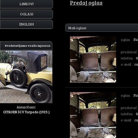
Predaj oglas
LINKOVI
OGLASI
ENGLISH
Mali oglasi
oglas
Fia
Predstavljamo vozilo mjeseca
prodavač
telefon
0
e-mail
c
oglas
Fia
Antun Hanic
prodavač
CITROEN 5CV Torpedo (1923.)
telefon
0
e-mail
c