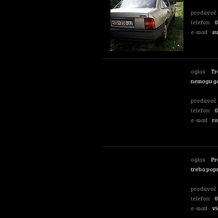
prodavač
telefon
0
e-mail
s
oglas
Tr
nemogu ga 
prodavač
telefon
0
e-mail
r
oglas
Pr
treba popr
prodavač
telefon
0
e-mail
v