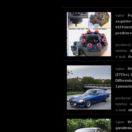
oglas
Poš
za gorivo 
012 Potreb
pozdrav s
prodavač
telefon
0
e-mail
f
oglas
Pr
(2753cc), 
Differenti
1 piston b
prodavač
telefon
+
e-mail
m
oglas
Pr
garažirana