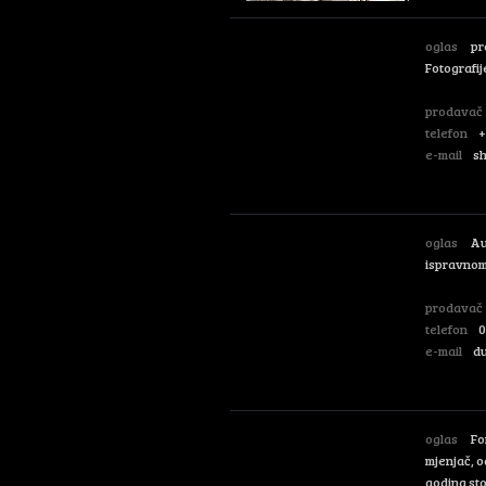
oglas
pr
Fotografij
prodavač
telefon
+
e-mail
s
oglas
Au
ispravnom 
prodavač
telefon
0
e-mail
d
oglas
For
mjenjač, o
godina sto