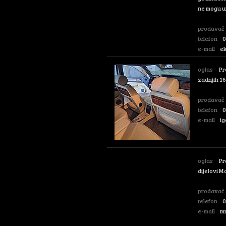
ne mogu um
prodavač
telefon
0
e-mail
e
oglas
Pr
zadnjih 16
prodavač
telefon
0
e-mail
ig
oglas
Pr
dijelovi M
prodavač
telefon
0
e-mail
m