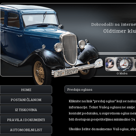
Dobrodošli na interne
Oldtimer kl
O klubu
Predaja oglasa
HOME
POSTANI ČLANOM
Kliknite na link "predaj oglas" koji se na
informacije. Tekst Vašeg oglasa ne smij
IZ TISKOVINA
kontakt podataka, u suprotnom oglas nema
biti dostupan posjetiteljima minimalno 14
PRAVILA I DOKUMENTI
Ukoliko želite da maknemo Vaš oglas, oba
AUTOMOBILNI LIST