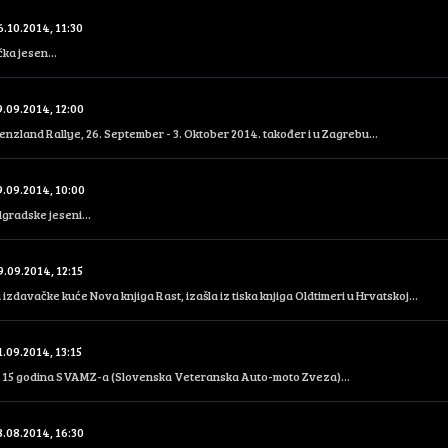
6.10.2014, 11:30
ka jesen...
9.09.2014, 12:00
Grenzland Rallye, 26. September - 3. Oktober 2014. također i u Zagrebu...
9.09.2014, 10:00
gradske jeseni...
9.09.2014, 12:15
 izdavačke kuće Nova knjiga Rast, izašla iz tiska knjiga Oldtimeri u Hrvatskoj...
1.09.2014, 13:15
 15 godina SVAMZ-a (Slovenska Veteranska Auto-moto Zveza)...
8.08.2014, 16:30