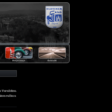
Natjecanja
Kontakt
 u Varaždinu.
akon ručka u