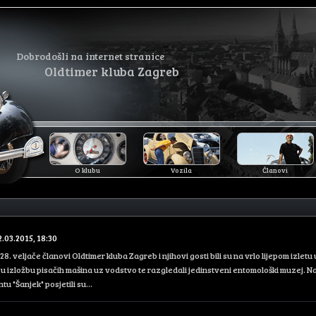
Dobrodošli na internet stranice
Oldtimer kluba Zagreb
O klubu
Vozila
Članovi
2.03.2015, 18:30
28. veljače članovi Oldtimer kluba Zagreb i njihovi gosti bili su na vrlo lijepom izletu
 su izložbu pisačih mašina uz vodstvo te razgledali jedinstveni entomološki muzej. N
u "Šanjek" posjetili su...