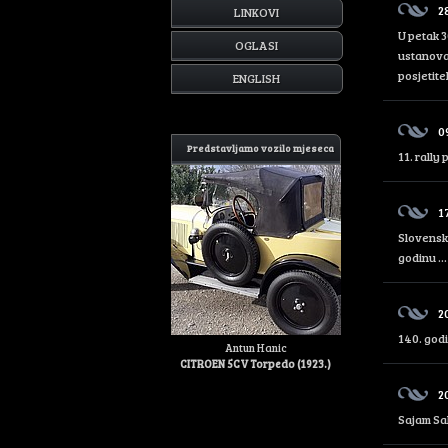
28
LINKOVI
U petak 3
OGLASI
ustanova 
posjetite
ENGLISH
0
Predstavljamo vozilo mjeseca
11. rally
1
Slovenski
godinu ...
2
140. godi
Antun Hanic
CITROEN 5CV Torpedo (1923.)
2
Sajam Sal