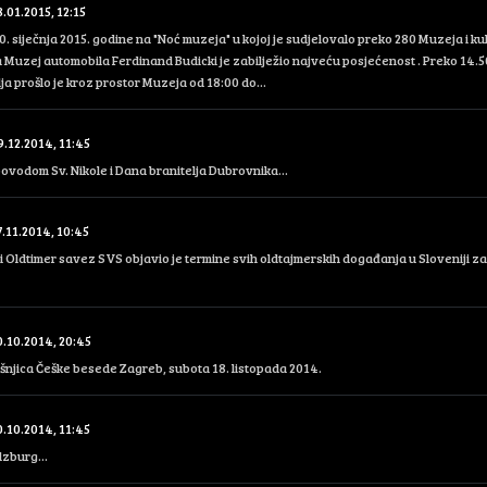
.01.2015, 12:15
0. siječnja 2015. godine na "Noć muzeja" u kojoj je sudjelovalo preko 280 Muzeja i ku
Muzej automobila Ferdinand Budicki je zabilježio najveću posjećenost . Preko 14.
lja prošlo je kroz prostor Muzeja od 18:00 do...
9.12.2014, 11:45
 povodom Sv. Nikole i Dana branitelja Dubrovnika...
7.11.2014, 10:45
 Oldtimer savez SVS objavio je termine svih oldtajmerskih događanja u Sloveniji za
0.10.2014, 20:45
šnjica Češke besede Zagreb, subota 18. listopada 2014.
0.10.2014, 11:45
zburg...