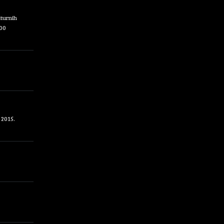
lturnih
500
 2015.