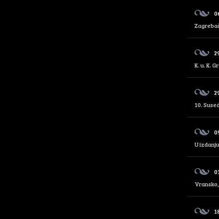
0
Zagrebač
2
K. u. K. 
2
10. Sused
0
U izdanju
0
Vransko,
1