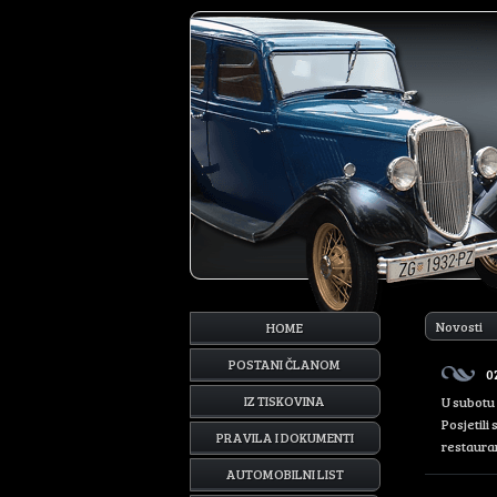
Novosti
HOME
POSTANI ČLANOM
0
IZ TISKOVINA
U subotu 
Posjetili
PRAVILA I DOKUMENTI
restaurant
AUTOMOBILNI LIST