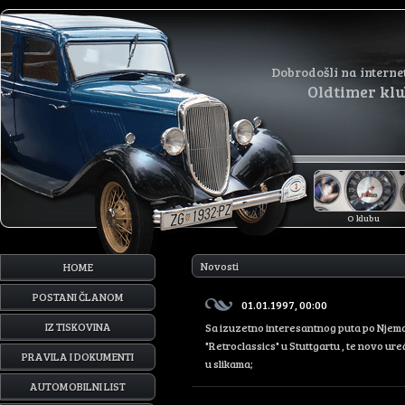
Dobrodošli na interne
Oldtimer kl
O klubu
Novosti
HOME
POSTANI ČLANOM
01.01.1997, 00:00
IZ TISKOVINA
Sa izuzetno interesantnog puta po Njema
"Retroclassics" u Stuttgartu , te novo 
PRAVILA I DOKUMENTI
u slikama;
AUTOMOBILNI LIST