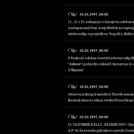
01.01.1997, 00:00
11., 12. i 13. svibnja je u Sarajevu održ
zastupao naš član Josip Blažek sa supru
okviru rally-a posjetili su Vogošća, Ilidžu i
01.01.1997, 00:00
U Zadru je održan četvrti bodovni rally 
"Julkom" i pobjedio u klasi E. Kovaru je t
V.Šimunić.
01.01.1997, 00:00
Obnova jednog iz mnoštva Titovih automob
Nositelj obnove bila je tvrtka Presečki gr
01.01.1997, 00:00
22. OLDTIMER RALLY : ZAGREB 2007. Oko 
d.d" do Sesvetskog Kraljevca preko Domo