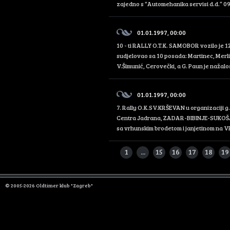
zajedno s “Automehanika servisi d.d.” 09. i
01.01.1997, 00:00
10 - ti RALLY O.T.K. SAMOBOR vozilo je 1
sudjelovao sa 10 posada: Martinec, Merlić
V.Šimunić, Cerovečki, a G. Paun je nažalos
01.01.1997, 00:00
7. Rally O.K.SV.KRŠEVAN u organizaciji g.
Centra Jadrana, ZADAR-BIBINJE-SUKOŠ
sa vrhunskim brodetom i janjetinom na 
1
...
15
16
17
18
19
© 2005-2026 Oldtimer klub "Zagreb"