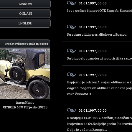
01.01.1997, 00:00
LINKOVI
I ove godine članovi OTK Zagreb; Šimunić
OGLASI
ENGLISH
01.01.1997, 00:00
Sa sajma oldtimera i dijelova u Strmcu:
Predstavljamo vozilo mjeseca
01.01.1997, 00:00
Sa blagoslova motora i motorističke sez
01.01.1997, 00:00
Uspješno je održan 1. sajam oldtimera u K
Zagreb, zagorskih oldtimer klubova i pojed
kako članova iz...
Antun Hanic
CITROEN 5CV Torpedo (1923.)
01.01.1997, 00:00
U nedjelju 13.05.2007. održan je odličan r
krajevima od Sv.Nedjelje preko Pisarovine,
Ozlja je vožena 2.etapa...