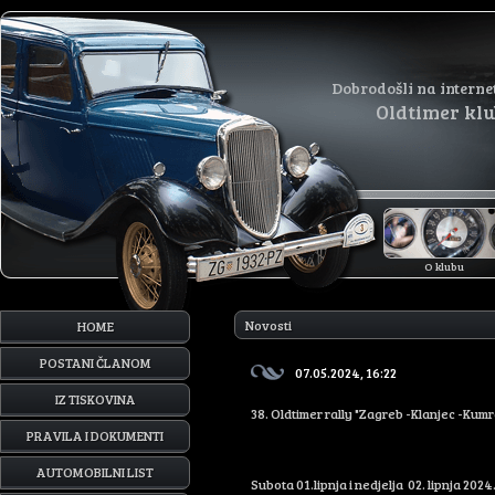
Dobrodošli na interne
Oldtimer kl
O klubu
Novosti
HOME
POSTANI ČLANOM
07.05.2024, 16:22
IZ TISKOVINA
38. Oldtimer rally "Zagreb -Klanjec -Kum
PRAVILA I DOKUMENTI
AUTOMOBILNI LIST
Subota 01.lipnja i nedjelja 02. lipnja 2024