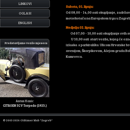
LINKOVI
Subota, 01. lipnja:
Od 08,00 - 14,00 sati okupljanje, zadrža
OGLASI
motorkotača na Europskom trgu u Zagre
ENGLISH
Nedjelja 02. lipnja:
Od 07,00 - 10,00 sati okupljanje svih s
U 10,00 sati start vozila, kojeg će ozn
Predstavljamo vozilo mjeseca
izlaska s parkirališta Ulicom Hrvatske 
avenijom, Škorpikovom, Alejom grada Bolo
Kumrovca.
Antun Hanic
CITROEN 5CV Torpedo (1923.)
© 2005-2026 Oldtimer klub "Zagreb"