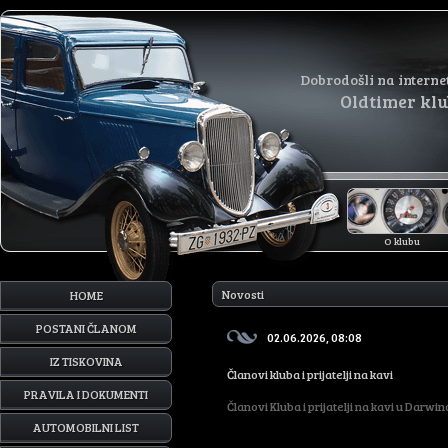
Dobrodošli na interne
Oldtimer kl
O klubu
Novosti
HOME
POSTANI ČLANOM
02.06.2026, 08:08
IZ TISKOVINA
Članovi kluba i prijatelji na kavi
PRAVILA I DOKUMENTI
Članovi Kluba i prijatelji na kavi u Darwin
AUTOMOBILNI LIST