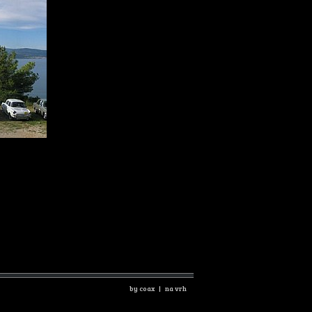
by coax |
na vrh