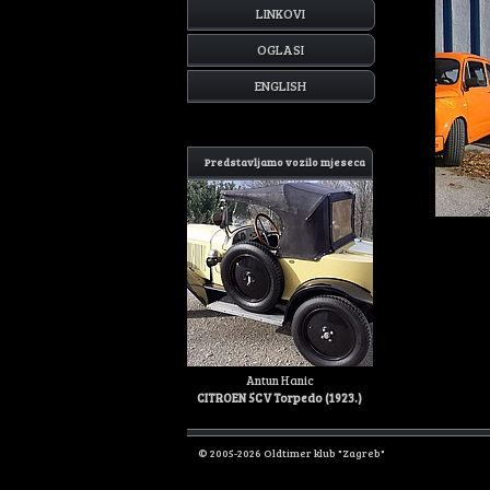
LINKOVI
OGLASI
ENGLISH
Predstavljamo vozilo mjeseca
Antun Hanic
CITROEN 5CV Torpedo (1923.)
© 2005-2026 Oldtimer klub "Zagreb"