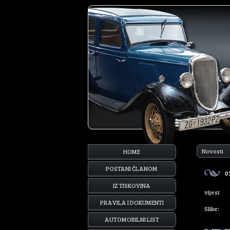
Novosti
HOME
POSTANI ČLANOM
0
IZ TISKOVINA
vijest
PRAVILA I DOKUMENTI
Slike:
AUTOMOBILNI LIST