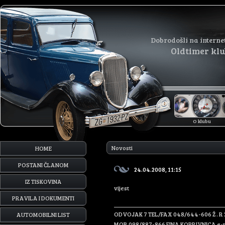
Dobrodošli na interne
Oldtimer kl
O klubu
Novosti
HOME
POSTANI ČLANOM
24.04.2008, 11:15
IZ TISKOVINA
vijest
PRAVILA I DOKUMENTI
____________________________________
ODVOJAK 7 TEL/FAX 048/644-606 Ž . R
AUTOMOBILNI LIST
MOB.098/887-866 FINA KOPRIVNICA e-