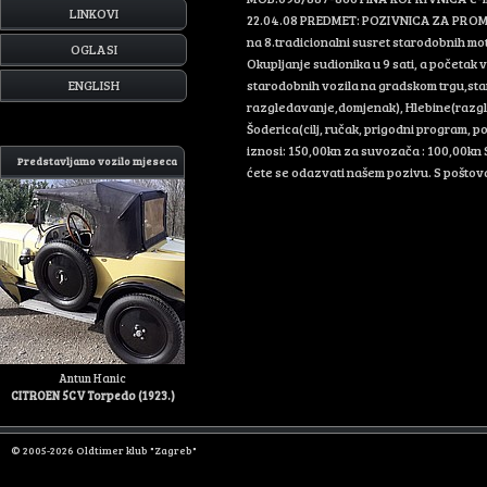
LINKOVI
22.04.08 PREDMET: POZIVNICA ZA PROMOT
na 8.tradicionalni susret starodobnih mot
OGLASI
Okupljanje sudionika u 9 sati, a početak 
ENGLISH
starodobnih vozila na gradskom trgu,star
razgledavanje,domjenak), Hlebine(razgl
Šoderica(cilj, ručak, prigodni program, p
iznosi: 150,00kn za suvozača : 100,00kn 
Predstavljamo vozilo mjeseca
ćete se odazvati našem pozivu. S pošto
Antun Hanic
CITROEN 5CV Torpedo (1923.)
© 2005-2026 Oldtimer klub "Zagreb"