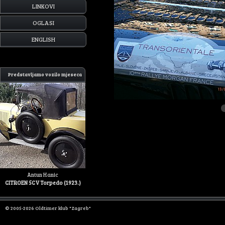
LINKOVI
OGLASI
ENGLISH
Predstavljamo vozilo mjeseca
Antun Hanic
CITROEN 5CV Torpedo (1923.)
© 2005-2026 Oldtimer klub "Zagreb"