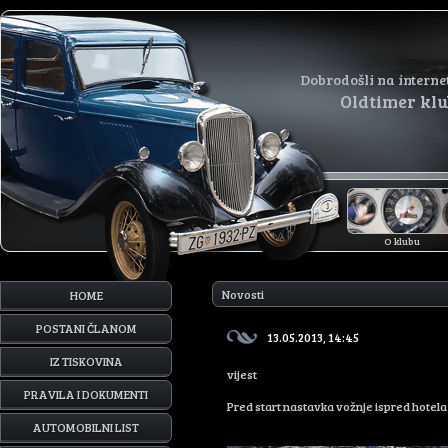
Dobrodošli na interne
Oldtimer kl
O klubu
Novosti
HOME
POSTANI ČLANOM
13.05.2013, 14:45
IZ TISKOVINA
vijest
PRAVILA I DOKUMENTI
Pred start nastavka vožnje ispred hotela 
AUTOMOBILNI LIST