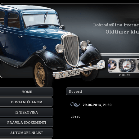
Dobrodošli na interne
Oldtimer kl
O klubu
Novosti
HOME
POSTANI ČLANOM
29.06.2014, 21:30
IZ TISKOVINA
vijest
PRAVILA I DOKUMENTI
AUTOMOBILNI LIST