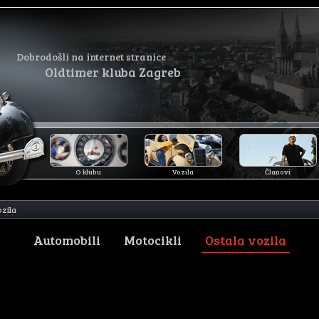
Dobrodošli na internet stranice
Oldtimer kluba Zagreb
O klubu
Vozila
Članovi
ozila
Automobili
Motocikli
Ostala vozila