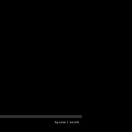
by coax |
na vrh