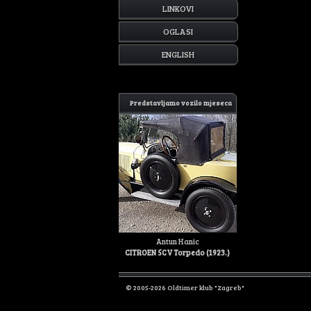
LINKOVI
OGLASI
ENGLISH
Predstavljamo vozilo mjeseca
Antun Hanic
CITROEN 5CV Torpedo (1923.)
© 2005-2026 Oldtimer klub "Zagreb"