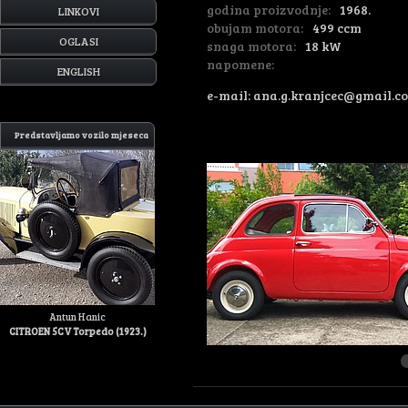
godina proizvodnje:
1968.
LINKOVI
obujam motora:
499 ccm
OGLASI
snaga motora:
18 kW
napomene:
ENGLISH
e-mail: ana.g.kranjcec@gmail.c
Predstavljamo vozilo mjeseca
Antun Hanic
CITROEN 5CV Torpedo (1923.)