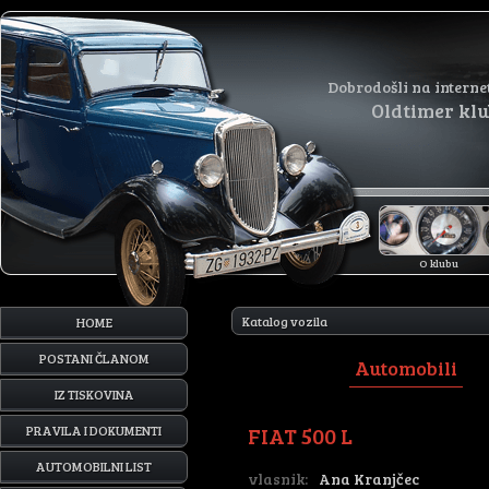
Dobrodošli na interne
Oldtimer kl
O klubu
Katalog vozila
HOME
POSTANI ČLANOM
Automobili
IZ TISKOVINA
FIAT 500 L
PRAVILA I DOKUMENTI
AUTOMOBILNI LIST
vlasnik:
Ana Kranjčec