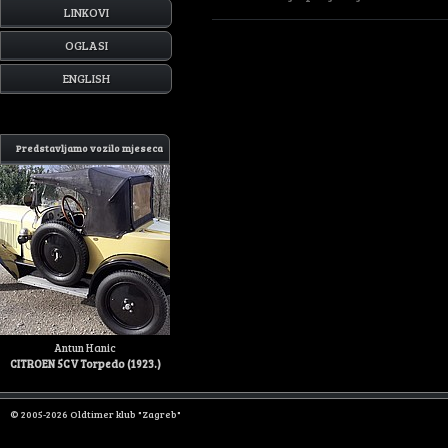
LINKOVI
OGLASI
ENGLISH
Predstavljamo vozilo mjeseca
Antun Hanic
CITROEN 5CV Torpedo (1923.)
© 2005-2026 Oldtimer klub "Zagreb"