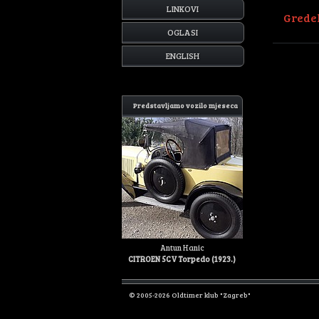
LINKOVI
Gredel
OGLASI
ENGLISH
Predstavljamo vozilo mjeseca
Antun Hanic
CITROEN 5CV Torpedo (1923.)
© 2005-2026 Oldtimer klub "Zagreb"