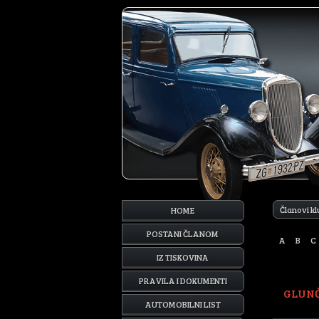
Članovi k
HOME
POSTANI ČLANOM
A
B
C
IZ TISKOVINA
PRAVILA I DOKUMENTI
GLUNČ
AUTOMOBILNI LIST