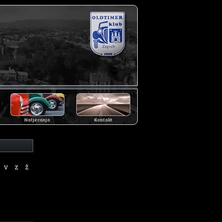
Natjecanja
Kontakt
V
Z
Ž