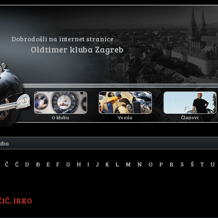
Dobrodošli na internet stranice
Oldtimer kluba Zagreb
O klubu
Vozila
Članovi
luba
Č
Ć
D
Đ
E
F
G
H
I
J
K
L
M
N
O
P
R
S
Š
T
U
IĆ, IRKO