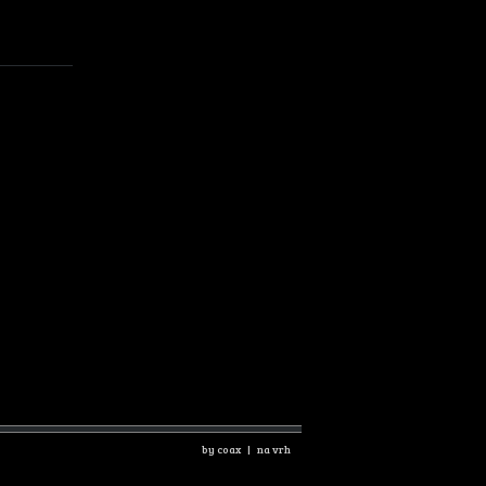
by coax |
na vrh