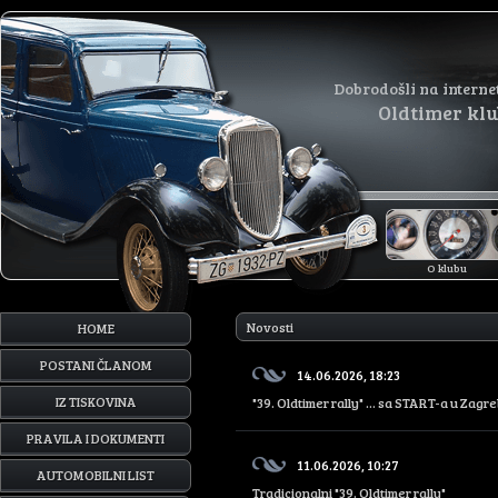
Dobrodošli na interne
Oldtimer kl
O klubu
Novosti
HOME
POSTANI ČLANOM
14.06.2026, 18:23
IZ TISKOVINA
"39. Oldtimer rally" ... sa START-a u Zagre
PRAVILA I DOKUMENTI
11.06.2026, 10:27
AUTOMOBILNI LIST
Tradicionalni "39. Oldtimer rally"