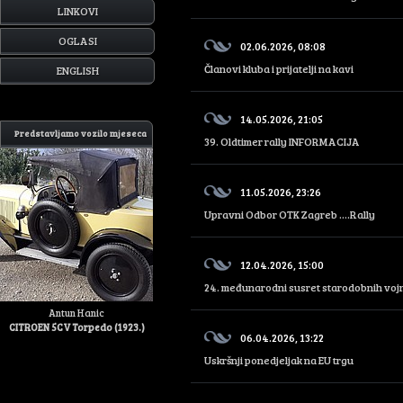
LINKOVI
OGLASI
02.06.2026, 08:08
Članovi kluba i prijatelji na kavi
ENGLISH
14.05.2026, 21:05
Predstavljamo vozilo mjeseca
39. Oldtimer rally INFORMACIJA
11.05.2026, 23:26
Upravni Odbor OTK Zagreb ....Rally
12.04.2026, 15:00
24. međunarodni susret starodobnih vojni
Antun Hanic
CITROEN 5CV Torpedo (1923.)
06.04.2026, 13:22
Uskršnji ponedjeljak na EU trgu